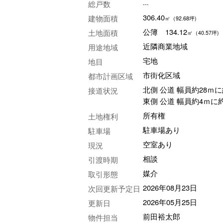
総戸数
---
306.40
建物面積
㎡
（92.68坪)
公簿 134.12
土地面積
㎡
（40.57坪)
近隣商業地域
用途地域
宅地
地目
市街化区域
都市計画区域
北側 公道 幅員約28ｍに
接道状況
東側 公道 幅員約4ｍに約
所有権
土地権利
駐車場あり
駐車場
空室あり
現況
相談
引渡時期
媒介
取引形態
2026年08月23日
次回更新予定日
2026年05月25日
更新日
前田裕太郎
物件担当