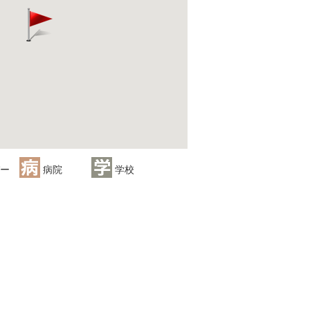
ー
病院
学校