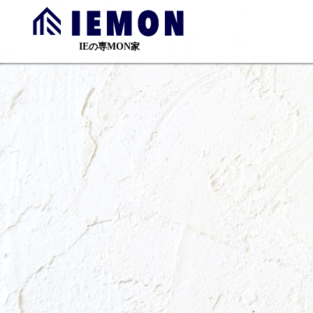
の専
家
IE
MON