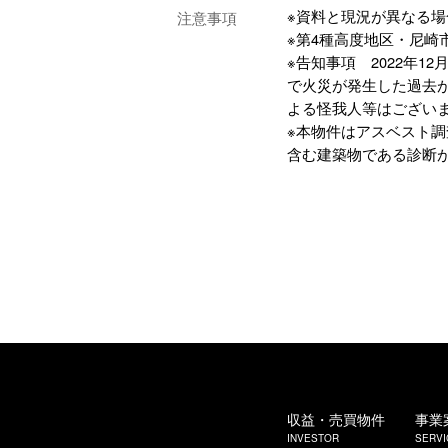
※資料と現況が異なる
注意事項
※第4種高度地区・尼崎
※告知事項 2022年12
で火災が発生した過去
よる怪我人等はござい
※本物件はアスベスト
含む建築物である診断
収益・売買物件
事業
INVESTOR
SERVI