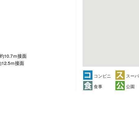
約10.7ｍ接面
12.5ｍ接面
コンビニ
スーパ
食事
公園