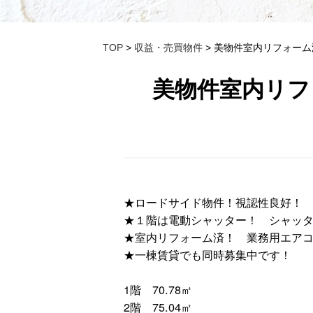
TOP
>
収益・売買物件
> 美物件室内リフォー
美物件室内リフ
★ロードサイド物件！視認性良好！
★１階は電動シャッター！ シャッタ
★室内リフォーム済！ 業務用エア
★一棟賃貸でも同時募集中です！
1階 70.78㎡
2階 75.04㎡