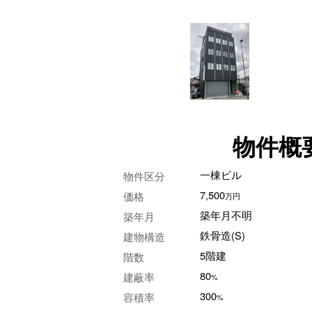
物件概
一棟ビル
物件区分
7,500
価格
万
円
築年月不明
築年月
鉄骨造(S)
建物構造
5階建
階数
80
建蔽率
%
300
容積率
%