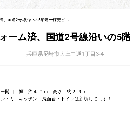
ム済、国道2号線沿いの5階建一棟売ビル！
ォーム済、国道2号線沿いの5
兵庫県尼崎市大庄中通1丁目3-4
ー開口 幅：約４.７ｍ 高さ：約２.９ｍ
コン・ミニキッチン 洗面台・トイレは新調してます！